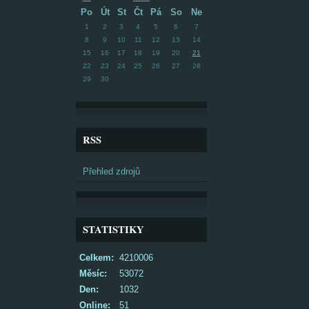
Po
Út
St
Čt
Pá
So
Ne
1
2
3
4
5
6
7
8
9
10
11
12
13
14
15
16
17
18
19
20
21
22
23
24
25
26
27
28
29
30
RSS
Přehled zdrojů
STATISTIKY
Celkem:
4210006
Měsíc:
53072
Den:
1032
Online:
51