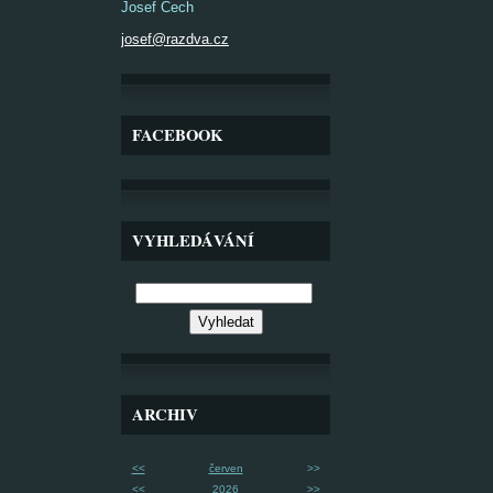
Josef Čech
josef@razdva.cz
FACEBOOK
VYHLEDÁVÁNÍ
ARCHIV
<<
červen
>>
<<
2026
>>