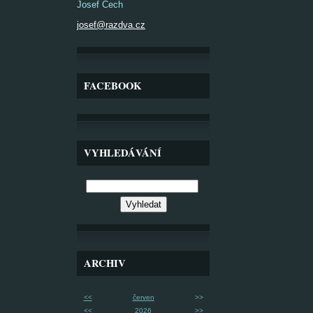
Josef Čech
josef@razdva.cz
FACEBOOK
VYHLEDÁVÁNÍ
ARCHIV
<<
červen
>>
<<
2026
>>