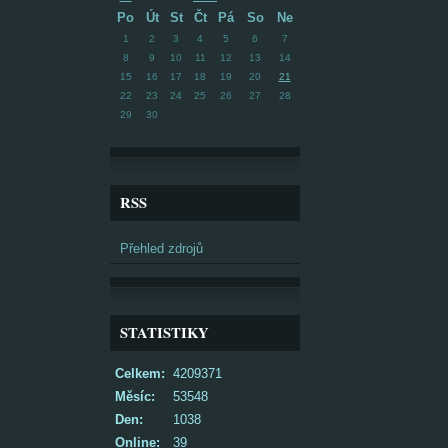
Po
Út
St
Čt
Pá
So
Ne
1
2
3
4
5
6
7
8
9
10
11
12
13
14
15
16
17
18
19
20
21
22
23
24
25
26
27
28
29
30
RSS
Přehled zdrojů
STATISTIKY
Celkem:
4209371
Měsíc:
53548
Den:
1038
Online:
39