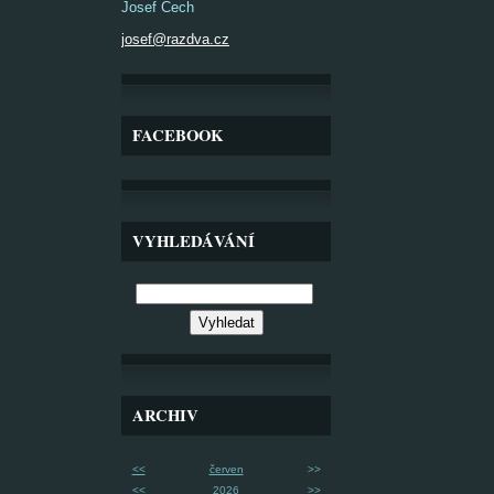
Josef Čech
josef@razdva.cz
FACEBOOK
VYHLEDÁVÁNÍ
ARCHIV
<<
červen
>>
<<
2026
>>