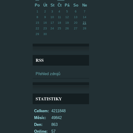
Po
Út
St
Čt
Pá
So
Ne
1
2
3
4
5
6
7
8
9
10
11
12
13
14
15
16
17
18
19
20
21
22
23
24
25
26
27
28
29
30
RSS
Přehled zdrojů
STATISTIKY
Celkem:
4211848
Měsíc:
49842
Den:
863
Online:
57