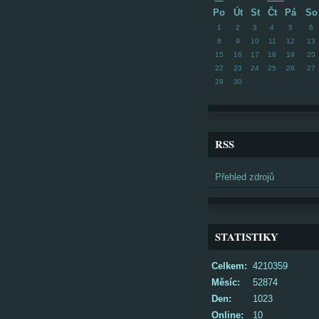
Po
Út
St
Čt
Pá
So
1
2
3
4
5
6
8
9
10
11
12
13
15
16
17
18
19
20
22
23
24
25
26
27
29
30
RSS
Přehled zdrojů
STATISTIKY
Celkem:
4210359
Měsíc:
52874
Den:
1023
Online:
10