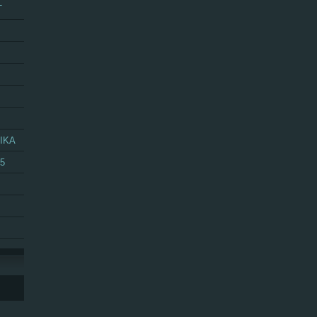
T
IKA
25