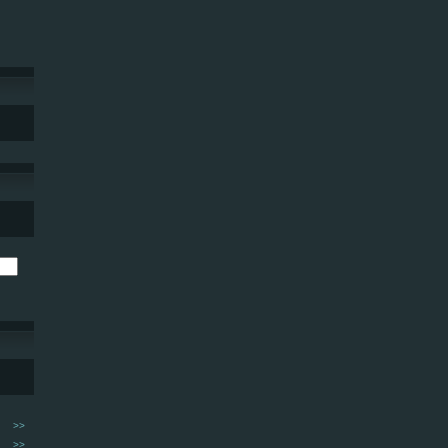
>>
>>