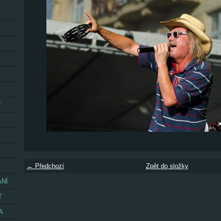
Y
← Předchozí
Zpět do složky
ÁNÍ
T
A