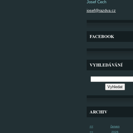
Josef Čech
josef@razdva.cz
FACEBOOK
VYHLEDÁVÁNÍ
ARCHIV
<<
červen
<<
2026