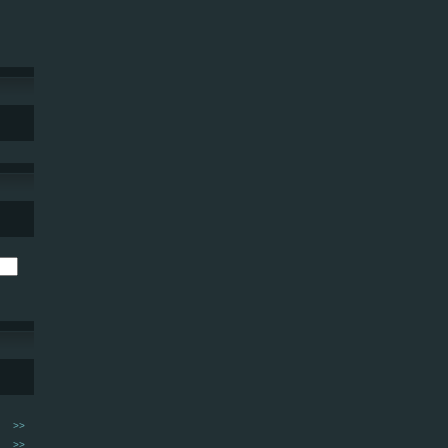
>>
>>