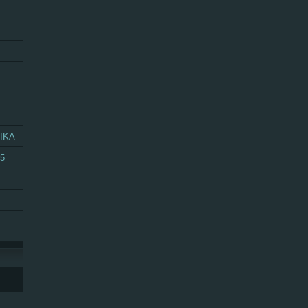
T
IKA
25