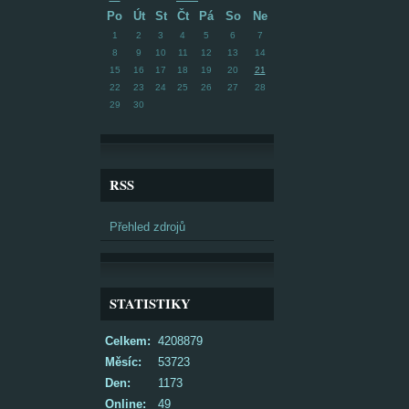
Po
Út
St
Čt
Pá
So
Ne
1
2
3
4
5
6
7
8
9
10
11
12
13
14
15
16
17
18
19
20
21
22
23
24
25
26
27
28
29
30
RSS
Přehled zdrojů
STATISTIKY
Celkem:
4208879
Měsíc:
53723
Den:
1173
Online:
49