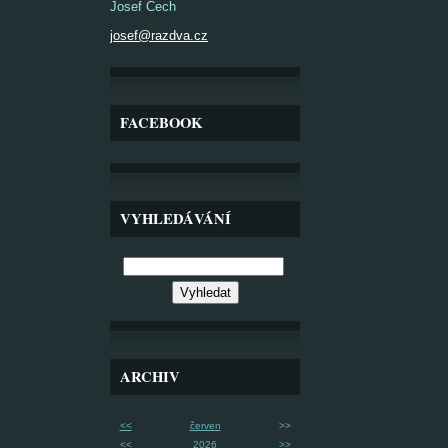
Josef Čech
josef@razdva.cz
FACEBOOK
VYHLEDÁVÁNÍ
ARCHIV
<<
červen
>>
<<
2026
>>