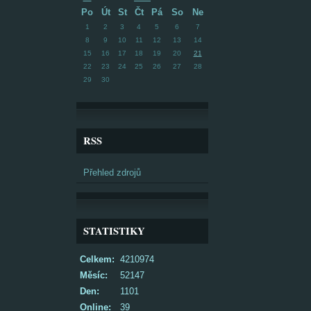
Po
Út
St
Čt
Pá
So
Ne
1
2
3
4
5
6
7
8
9
10
11
12
13
14
15
16
17
18
19
20
21
22
23
24
25
26
27
28
29
30
RSS
Přehled zdrojů
STATISTIKY
Celkem:
4210974
Měsíc:
52147
Den:
1101
Online:
39