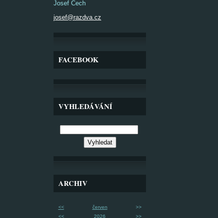
Josef Čech
josef@razdva.cz
FACEBOOK
VYHLEDÁVÁNÍ
ARCHIV
<<
červen
>>
<<
2026
>>