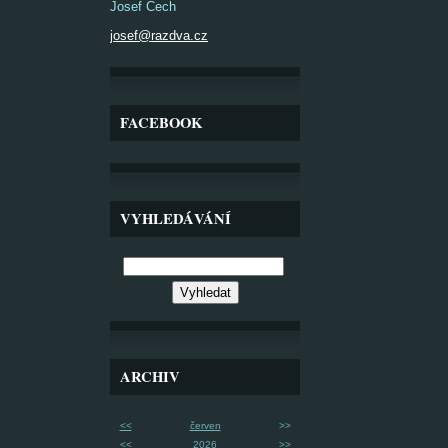
Josef Čech
josef@razdva.cz
FACEBOOK
VYHLEDÁVÁNÍ
ARCHIV
<<
červen
>>
<<
2026
>>