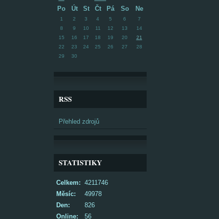
Po
Út
St
Čt
Pá
So
Ne
1
2
3
4
5
6
7
8
9
10
11
12
13
14
15
16
17
18
19
20
21
22
23
24
25
26
27
28
29
30
RSS
Přehled zdrojů
STATISTIKY
Celkem:
4211746
Měsíc:
49978
Den:
826
Online:
56