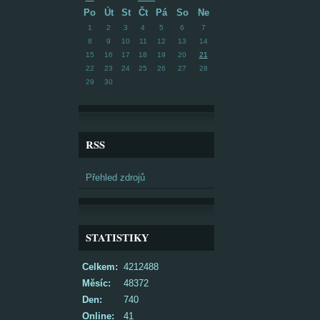
Po
Út
St
Čt
Pá
So
Ne
1
2
3
4
5
6
7
8
9
10
11
12
13
14
15
16
17
18
19
20
21
22
23
24
25
26
27
28
29
30
RSS
Přehled zdrojů
STATISTIKY
Celkem:
4212488
Měsíc:
48372
Den:
740
Online:
41