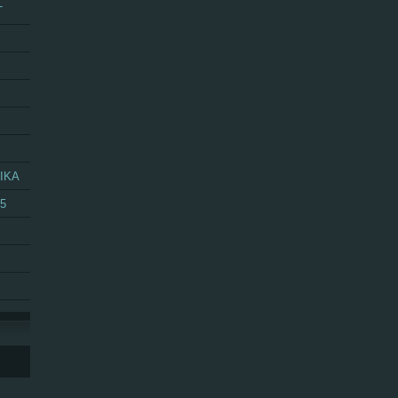
T
IKA
25