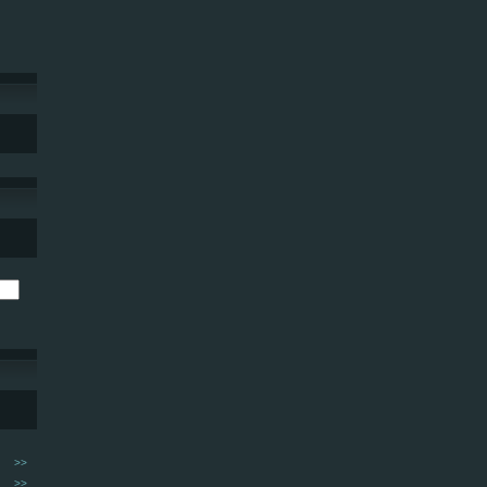
>>
>>