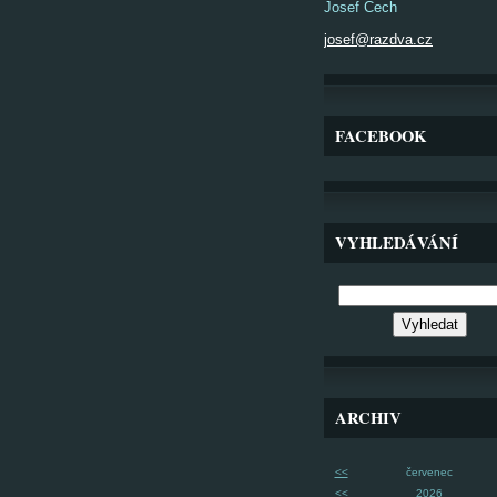
Josef Čech
josef@razdva.cz
FACEBOOK
VYHLEDÁVÁNÍ
ARCHIV
<<
červenec
<<
2026