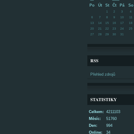
Po
Út
St
Čt
Pá
So
1
2
3
4
6
7
8
9
10
11
13
14
15
16
17
18
20
21
22
23
24
25
27
28
29
30
31
RSS
Přehled zdrojů
STATISTIKY
Celkem:
4211103
Měsíc:
51760
Den:
994
Online:
34