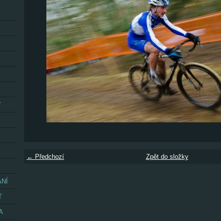
Y
← Předchozí
Zpět do složky
ÁNÍ
T
A