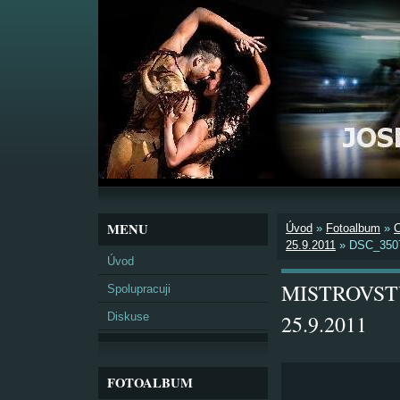
MENU
Úvod
»
Fotoalbum
»
25.9.2011
»
DSC_350
Úvod
MISTROVSTV
Spolupracuji
Diskuse
25.9.2011
FOTOALBUM