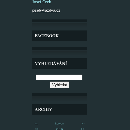
Josef Čech
josef@razdva.cz
FACEBOOK
VYHLEDÁVÁNÍ
ARCHIV
<<
červen
>>
<<
2026
>>