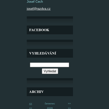
Josef Čech
josef@razdva.cz
FACEBOOK
VYHLEDÁVÁNÍ
ARCHIV
<<
červenec
>>
<<
2026
>>