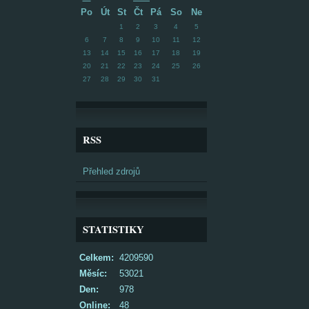
Po
Út
St
Čt
Pá
So
Ne
1
2
3
4
5
6
7
8
9
10
11
12
13
14
15
16
17
18
19
20
21
22
23
24
25
26
27
28
29
30
31
RSS
Přehled zdrojů
STATISTIKY
Celkem:
4209590
Měsíc:
53021
Den:
978
Online:
48