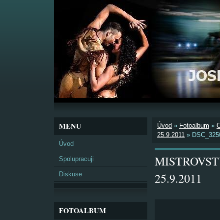
MENU
Úvod
»
Fotoalbum
»
25.9.2011
»
DSC_325
Úvod
MISTROVSTV
Spolupracuji
Diskuse
25.9.2011
FOTOALBUM