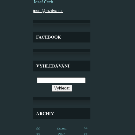
Josef Čech
josef@razdva.cz
FACEBOOK
VYHLEDÁVÁNÍ
ARCHIV
<<
červen
>>
<<
2026
>>