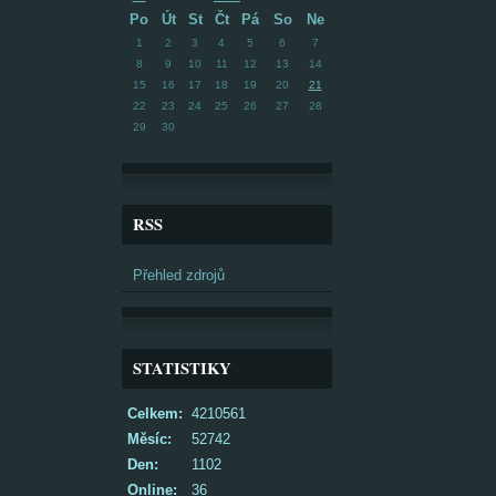
Po
Út
St
Čt
Pá
So
Ne
1
2
3
4
5
6
7
8
9
10
11
12
13
14
15
16
17
18
19
20
21
22
23
24
25
26
27
28
29
30
RSS
Přehled zdrojů
STATISTIKY
Celkem:
4210561
Měsíc:
52742
Den:
1102
Online:
36