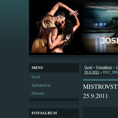
MENU
Úvod
»
Fotoalbum
»
25.9.2011
»
DSC_295
Úvod
MISTROVSTV
Spolupracuji
Diskuse
25.9.2011
FOTOALBUM