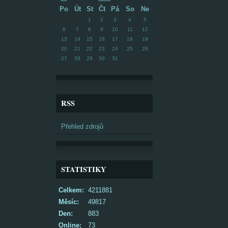
Po
Út
St
Čt
Pá
So
Ne
1
2
3
4
5
6
7
8
9
10
11
12
13
14
15
16
17
18
19
20
21
22
23
24
25
26
27
28
29
30
31
RSS
Přehled zdrojů
STATISTIKY
Celkem:
4211881
Měsíc:
49817
Den:
883
Online:
73