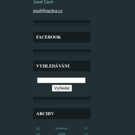
Josef Čech
josef@razdva.cz
FACEBOOK
VYHLEDÁVÁNÍ
ARCHIV
<<
červenec
>>
<<
2026
>>