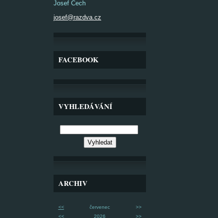
Josef Čech
josef@razdva.cz
FACEBOOK
VYHLEDÁVÁNÍ
ARCHIV
<<
červenec
>>
<<
2026
>>