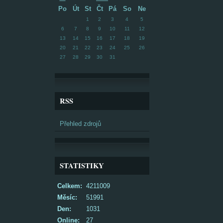
Po
Út
St
Čt
Pá
So
Ne
1
2
3
4
5
6
7
8
9
10
11
12
13
14
15
16
17
18
19
20
21
22
23
24
25
26
27
28
29
30
31
RSS
Přehled zdrojů
STATISTIKY
Celkem:
4211009
Měsíc:
51991
Den:
1031
Online:
27