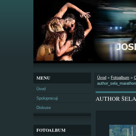
MENU
Úvod
»
Fotoalbum
»
author_sela_maratho
Úvod
AUTHOR ŠELA
Spolupracuji
Diskuse
FOTOALBUM