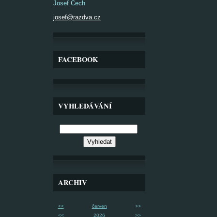
Josef Čech
josef@razdva.cz
FACEBOOK
VYHLEDÁVÁNÍ
ARCHIV
<<
červen
>>
<<
2026
>>