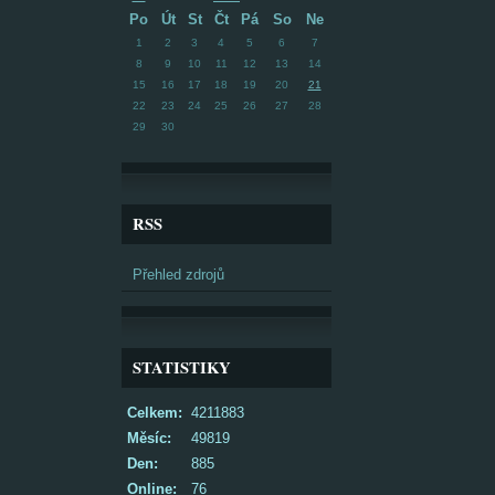
Po
Út
St
Čt
Pá
So
Ne
1
2
3
4
5
6
7
8
9
10
11
12
13
14
15
16
17
18
19
20
21
22
23
24
25
26
27
28
29
30
RSS
Přehled zdrojů
STATISTIKY
Celkem:
4211883
Měsíc:
49819
Den:
885
Online:
76