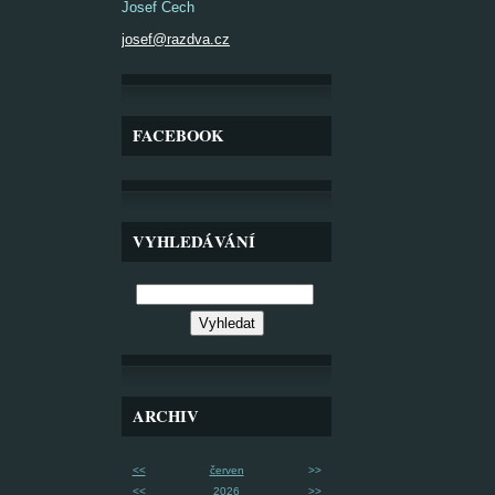
Josef Čech
josef@razdva.cz
FACEBOOK
VYHLEDÁVÁNÍ
ARCHIV
<<
červen
>>
<<
2026
>>