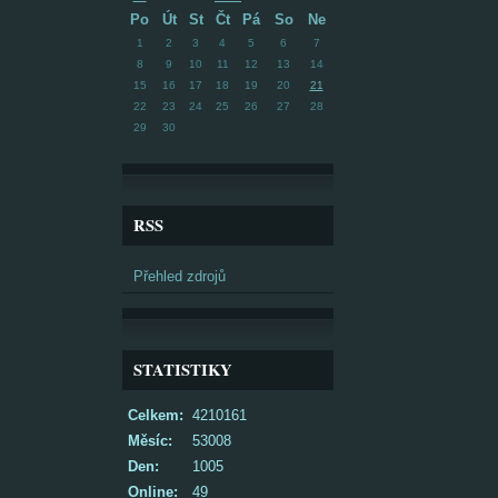
Po
Út
St
Čt
Pá
So
Ne
1
2
3
4
5
6
7
8
9
10
11
12
13
14
15
16
17
18
19
20
21
22
23
24
25
26
27
28
29
30
RSS
Přehled zdrojů
STATISTIKY
Celkem:
4210161
Měsíc:
53008
Den:
1005
Online:
49