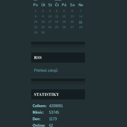
Po
Út
St
Čt
Pá
So
Ne
1
2
3
4
5
6
7
8
9
10
11
12
13
14
15
16
17
18
19
20
21
22
23
24
25
26
27
28
29
30
RSS
Přehled zdrojů
STATISTIKY
Celkem:
4209091
Měsíc:
53745
Den:
1173
Online:
62