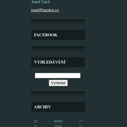
Josef Čech
josef@razdva.cz
FACEBOOK
VYHLEDÁVÁNÍ
ARCHIV
<<
červen
>>
<<
2026
>>