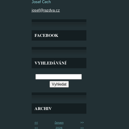
Josef Čech
josef@razdva.cz
FACEBOOK
VYHLEDÁVÁNÍ
ARCHIV
<<
červen
>>
<<
2026
>>