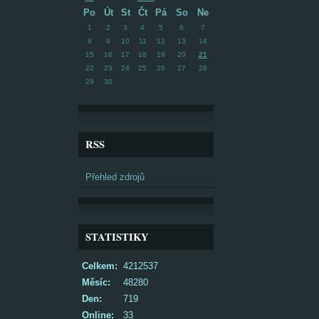
Po
Út
St
Čt
Pá
So
Ne
1
2
3
4
5
6
7
8
9
10
11
12
13
14
15
16
17
18
19
20
21
22
23
24
25
26
27
28
29
30
RSS
Přehled zdrojů
STATISTIKY
Celkem:
4212537
Měsíc:
48280
Den:
719
Online:
33