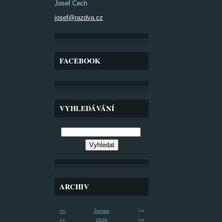
Josef Čech
josef@razdva.cz
FACEBOOK
VYHLEDÁVÁNÍ
ARCHIV
<<
červen
>>
<<
2026
>>