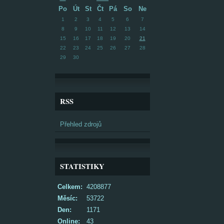
Po
Út
St
Čt
Pá
So
Ne
1
2
3
4
5
6
7
8
9
10
11
12
13
14
15
16
17
18
19
20
21
22
23
24
25
26
27
28
29
30
RSS
Přehled zdrojů
STATISTIKY
Celkem:
4208877
Měsíc:
53722
Den:
1171
Online:
43