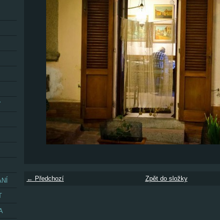
Y
← Předchozí
Zpět do složky
ÁNÍ
T
A