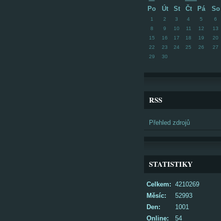
Po
Út
St
Čt
Pá
So
1
2
3
4
5
6
8
9
10
11
12
13
15
16
17
18
19
20
22
23
24
25
26
27
29
30
RSS
Přehled zdrojů
STATISTIKY
Celkem:
4210269
Měsíc:
52993
Den:
1001
Online:
54