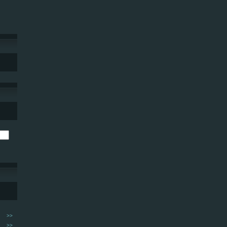
>>
>>