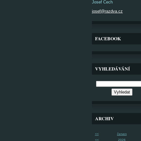
Josef Čech
josef@razdva.cz
FACEBOOK
VYHLEDÁVÁNÍ
ARCHIV
<<
červen
<<
2026