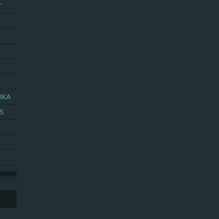
T
IKA
25