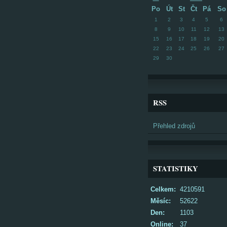
Po
Út
St
Čt
Pá
So
1
2
3
4
5
6
8
9
10
11
12
13
15
16
17
18
19
20
22
23
24
25
26
27
29
30
RSS
Přehled zdrojů
STATISTIKY
Celkem:
4210591
Měsíc:
52622
Den:
1103
Online:
37