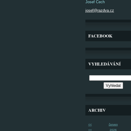
Josef Čech
josef@razdva.cz
FACEBOOK
VYHLEDÁVÁNÍ
ARCHIV
<<
červen
<<
2026