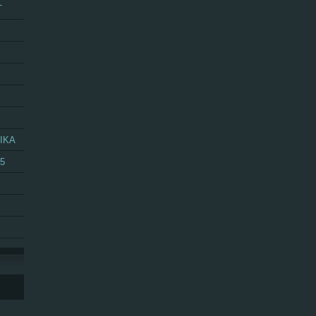
T
IKA
25