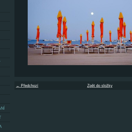
Y
← Předchozí
Zpět do složky
ÁNÍ
T
A