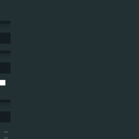
>>
>>