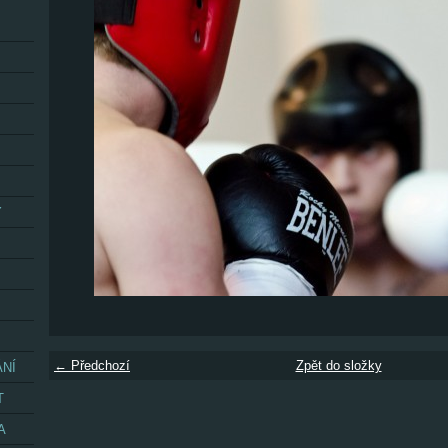
Y
← Předchozí
Zpět do složky
ÁNÍ
T
A