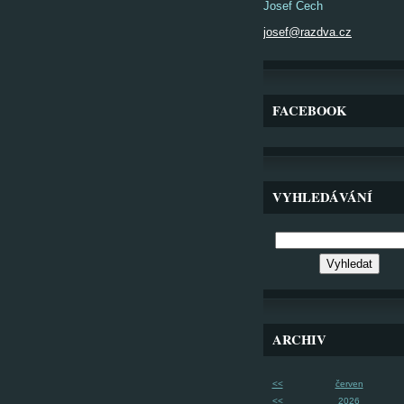
Josef Čech
josef@razdva.cz
FACEBOOK
VYHLEDÁVÁNÍ
ARCHIV
<<
červen
<<
2026