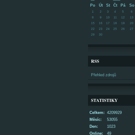
Po
Út
St
Čt
Pá
So
1
2
3
4
5
6
8
9
10
11
12
13
15
16
17
18
19
20
22
23
24
25
26
27
29
30
RSS
Přehled zdrojů
STATISTIKY
Celkem:
4209929
Měsíc:
53055
Den:
1023
Online:
49