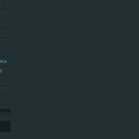
T
IKA
25