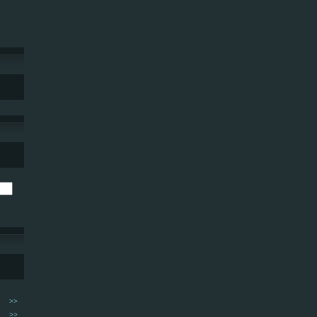
>>
>>